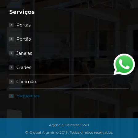
Serviços
Portas
Portão
Janelas
Grades
Corrimão
Esquadrias
Agência OtimizaCWB
© Global Alumínio 2019. Todos direitos reservados.