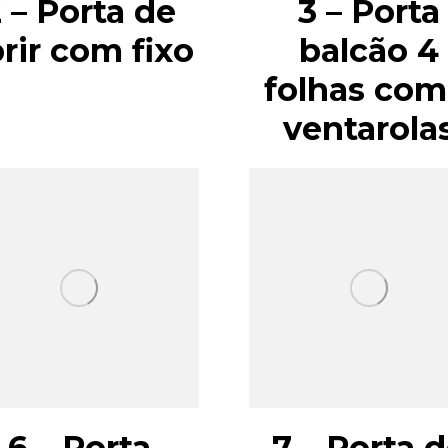
 – Porta de
3 – Porta
rir com fixo
balcão 4
folhas com
ventarola
6 – Porta
7 – Porta 