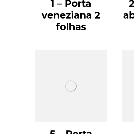
1 – Porta
2
veneziana 2
ab
folhas
5 – Porta